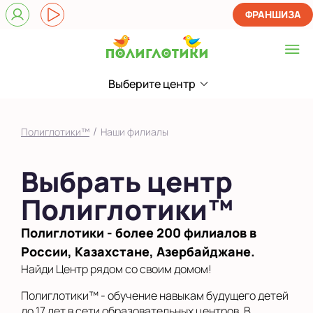
ФРАНШИЗА
Выберите центр
Выберите центр
Показать на карте
/
Полиглотики™
Наши филиалы
Выбрать другой город
Выбрать центр
Полиглотики™
Полиглотики - более 200 филиалов в
России, Казахстане, Азербайджане.
Найди Центр рядом со своим домом!
Полиглотики™ - обучение навыкам будущего детей
до 17 лет в сети образовательных центров. В